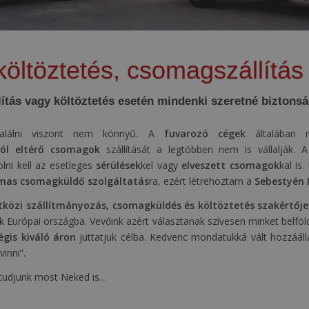
öltöztetés, csomagszállítás
ítás vagy költöztetés esetén mindenki szeretné biztons
gtalálni viszont nem könnyű. A
fuvarozó cégek
általában 
ól eltérő csomagok
szállítását a legtöbben nem is vállalják. A
lni kell az esetleges
sérülések
kel vagy
elveszett csomagok
kal is
mas csomagküldő szolgáltatás
ra, ezért létrehoztam a
Sebestyén 
közi szállítmányozás, csomagküldés és költöztetés szakértője
ik Európai országba. Vevőink azért választanak szívesen minket belfö
gis kiváló áron
juttatjuk célba. Kedvenc mondatukká vált hozzáállá
inni”.
i tudjunk most Neked is…