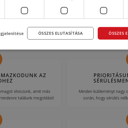
K
TAPASZTALATTAL
S
RENDELKEZÜNK
en és
Akár
Szaktudásunk és tapasztalatunk
l a
biztosítja, hogy minden fuvarozást
professzionálisan és hatékonyan
gjelenítése
ÖSSZES ELUTASÍTÁSA
ÖSSZES 
végezzünk.
LMAZKODUNK AZ
PRIORITÁS
DHEZ
SÉRÜLÉSMEN
omagot elviszünk, amit más
Minden küldeményt nagy oda
 mindenre találunk megoldást!
során, hogy sérülés nél