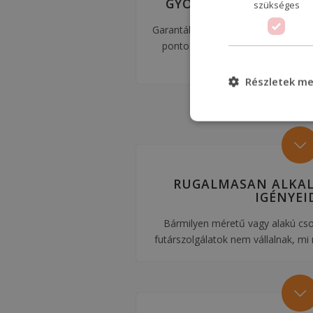
GYORSAN DOLGOZUN
szükséges
Garantáljuk, hogy csomagjaid időb
pontosan érnek célba, függetlenü
távolságtól.
Részletek me
RUGALMASAN ALKA
IGÉNYEI
Bármilyen méretű vagy alakú cs
futárszolgálatok nem vállalnak, mi