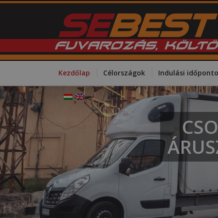
Kezdőlap
Célországok
Indulási időpont
CSO
ÁRUS