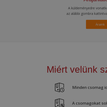
A küldeményedre vonatko
az alábbi gombra kattintv
Áraink
Miért velünk 
Minden csomag id
A csomagokat soha