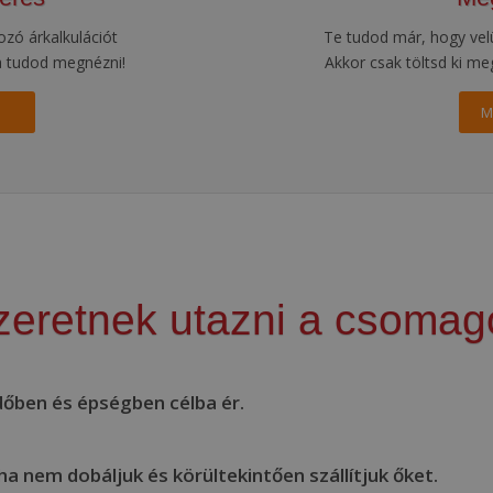
zó árkalkulációt
Te tudod már, hogy vel
a tudod megnézni!
Akkor csak töltsd ki me
M
szeretnek utazni a csoma
őben és épségben célba ér.
 nem dobáljuk és körültekintően szállítjuk őket.