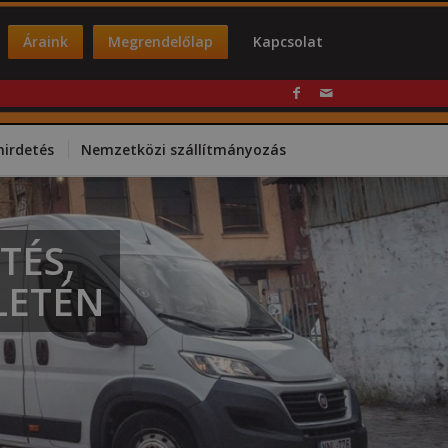
Áraink
Megrendelőlap
Kapcsolat
hirdetés
Nemzetközi szállítmányozás
TÉS,
LETÉN