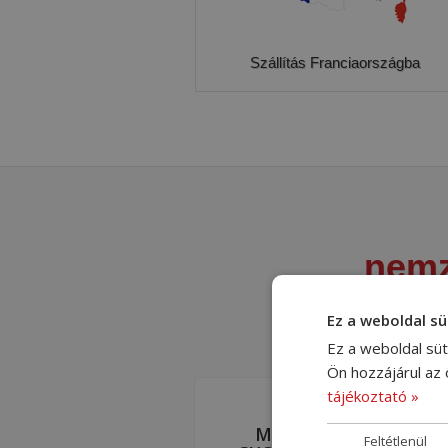
Szállítás Franciaországba
nemz
Ez a weboldal sü
Ez a weboldal süt
Ön hozzájárul az
tájékoztató »
MEGBÍZHATÓAN ÉS
Feltétlenül