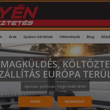
ok
Árak
Gyakori kérdések
Vélemények
Blog
Állás
MAGKÜLDÉS, KÖLTÖZTE
ZÁLLÍTÁS EURÓPA TERÜ
Gyorsan, pontosan, mégis kiváló áron!
ÁRAINK
MEGRENDELÉS