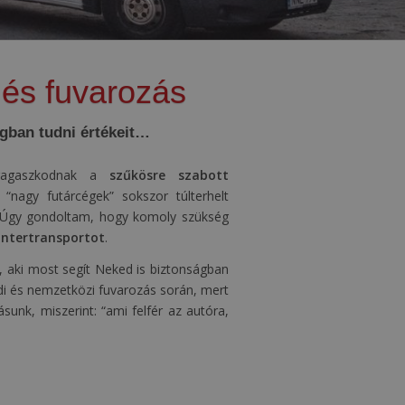
 és fuvarozás
ágban tudni értékeit…
ragaszkodnak a
szűkösre szabott
 “nagy futárcégek” sokszor túlterhelt
. Úgy gondoltam, hogy komoly szükség
Intertransportot
.
, aki most segít Neked is biztonságban
ldi és nemzetközi fuvarozás során, mert
sunk, miszerint: “ami felfér az autóra,