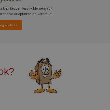
ünk jó kézben lesz küldeményed?
grendelő űrlapunkat ide kattintva:
egrendelés
gok?