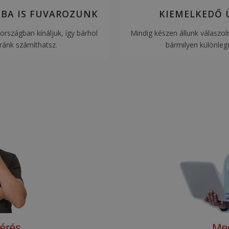
BA IS FUVAROZUNK
KIEMELKEDŐ 
országban kínáljuk, így bárhol
Mindig készen állunk válaszoln
 ránk számíthatsz.
bármilyen különleg
kérés
Me