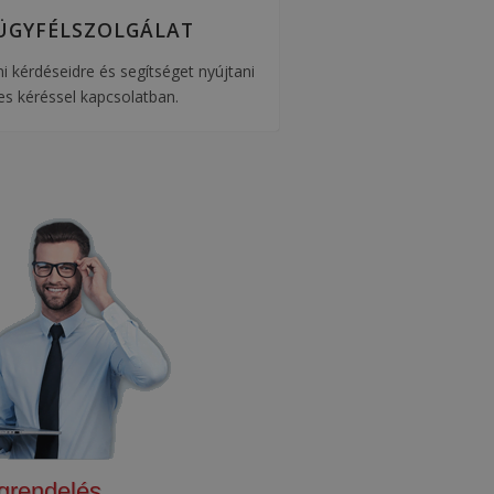
ÜGYFÉLSZOLGÁLAT
i kérdéseidre és segítséget nyújtani
es kéréssel kapcsolatban.
grendelés