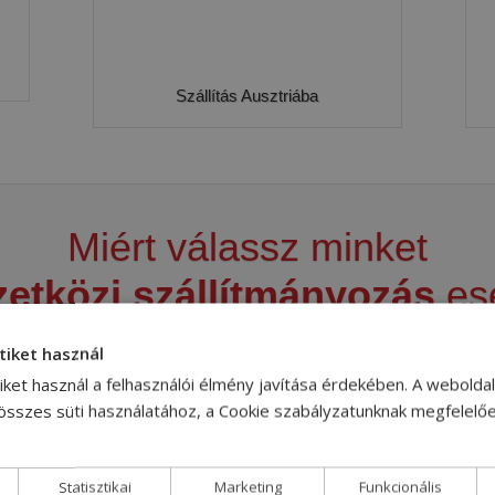
Szállítás Ausztriába
Miért válassz minket
etközi szállítmányozás
es
tiket használ
iket használ a felhasználói élmény javítása érdekében. A webolda
 összes süti használatához, a Cookie szabályzatunknak megfelelő
SOK ÉVES
Statisztikai
Marketing
Funkcionális