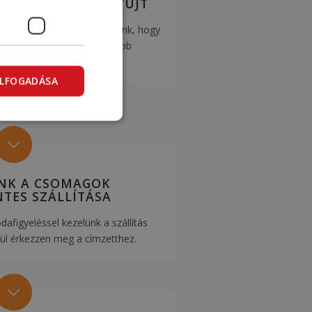
ZOLGÁLTATÁST NYÚJT
 a csomagolásban is segítünk, hogy
küldeményed a legnagyobb
biztonságban legyen.
ELFOGADÁSA
UNK A CSOMAGOK
TES SZÁLLÍTÁSA
figyeléssel kezelünk a szállítás
kül érkezzen meg a címzetthez.