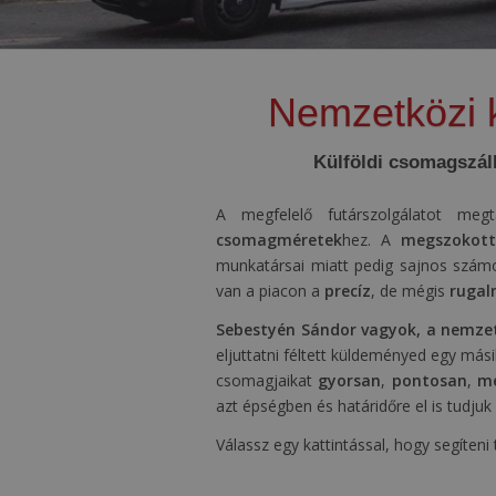
Nemzetközi k
Külföldi csomagszáll
A megfelelő futárszolgálatot me
csomagméretek
hez. A
megszokott
munkatársai miatt pedig sajnos számo
van a piacon a
precíz
, de mégis
rugal
Sebestyén Sándor vagyok, a nemzet
eljuttatni féltett küldeményed egy más
csomagjaikat
gyorsan
,
pontosan
,
mé
azt épségben és határidőre el is tudjuk v
Válassz egy kattintással, hogy segíten