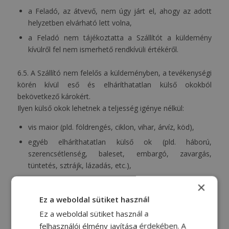
a Feladó, az átvevő, nem úgy járt el, ahogy az adott
helyzetben elvárható lett volna,
a Feladó nem tájékoztatta a Szállítót a küldemény
kívülről fel nem ismerhető rendkívüli értékéről.
6.5. A Szállító nem felelős a küldeményben, a tevékenységi
körén kívül eső és elháríthatatlan külső okokból
bekövetkező károkért.
Ilyen külső okok lehetnek a teljesség igénye nélkül:
vis maior (pld. földrengés, ciklon, vihar, árvíz, köd),
egyéb elháríthatatlan külső ok (pld. háború,
szerencsétlenség, baleset, embargó, zavargás,
tüntetés, sztrájk, lázadás, etc.),
a küldemény természetéből, tulajdonságából fakadó
×
bármilyen hiba, hiányosság, akkor is, ha erről a
Ez a weboldal sütiket használ
küldemény átvételekor a Szállítónak tudomása volt,
Ez a weboldal sütiket használ a
a Szállító hatáskörén kívüli személy, pld. a küldemény
felhasználói élmény javítása érdekében. A