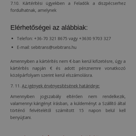
7.10. Kártérítési ügyekben a Feladók a diszpécserhez
fordulhatnak, amelynek
Elérhetőségei az alábbiak:
Telefon: +36-70 321 8675 vagy +3630 9703 327
E-mail: sebitrans@sebitrans.hu
Amennyiben a kártérítés nem €-ban kerül kifizetésre, úgy a
kártérítés napján € és adott pénznemre vonatkozó
középárfolyam szerint kerül elszámolásra.
7. 11.
Az igények érvényesítésének határideje:
Amennyiben jogszabály eltérően nem rendelkezik,
valamennyi kárigényt írásban, a küldeményt a Szállító által
történő felvételétől számított 15 napon belül kell
benyújtani.