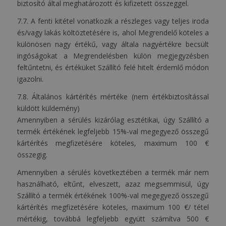
biztosító által meghatározott és kifizetett összeggel.
7.7. A fenti kitétel vonatkozik a részleges vagy teljes iroda
és/vagy lakás költöztetésére is, ahol Megrendelő köteles a
különösen nagy értékű, vagy általa nagyértékre becsült
ingóságokat a Megrendelésben külön megjegyzésben
feltűntetni, és értéküket Szállító felé hitelt érdemlő módon
igazolni.
7.8. Általános kártérítés mértéke (nem értékbiztosítással
küldött küldemény)
Amennyiben a sérülés kizárólag esztétikai, úgy Szállító a
termék értékének legfeljebb 15%-val megegyező összegű
kártérítés megfizetésére köteles, maximum 100 €
összegig.
Amennyiben a sérülés következtében a termék már nem
használható, eltűnt, elveszett, azaz megsemmisül, úgy
Szállító a termék értékének 100%-val megegyező összegű
kártérítés megfizetésére köteles, maximum 100 €/ tétel
mértékig, továbbá legfeljebb együtt számítva 500 €