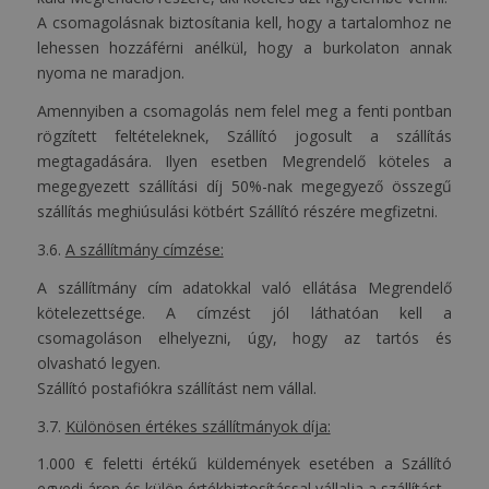
A csomagolásnak biztosítania kell, hogy a tartalomhoz ne
lehessen hozzáférni anélkül, hogy a burkolaton annak
nyoma ne maradjon.
Amennyiben a csomagolás nem felel meg a fenti pontban
rögzített feltételeknek, Szállító jogosult a szállítás
megtagadására. Ilyen esetben Megrendelő köteles a
megegyezett szállítási díj 50%-nak megegyező összegű
szállítás meghiúsulási kötbért Szállító részére megfizetni.
3.6.
A szállítmány címzése:
A szállítmány cím adatokkal való ellátása Megrendelő
kötelezettsége. A címzést jól láthatóan kell a
csomagoláson elhelyezni, úgy, hogy az tartós és
olvasható legyen.
Szállító postafiókra szállítást nem vállal.
3.7.
Különösen értékes szállítmányok díja:
1.000 € feletti értékű küldemények esetében a Szállító
egyedi áron és külön értékbiztosítással vállalja a szállítást.