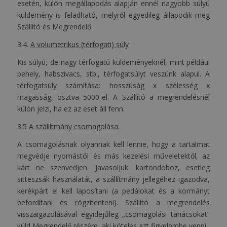
esetén, külön megállapodás alapján ennél nagyobb súlyú
küldemény is feladható, melyről egyedileg állapodik meg
Szállító és Megrendelő.
3.4.
A volumetrikus (térfogati) súly
Kis súlyú, de nagy térfogatú küldeményeknél, mint például
pehely, habszivacs, stb., térfogatsúlyt veszünk alapul. A
térfogatsúly számítása: hosszúság x szélesség x
magasság, osztva 5000-el. A Szállító a megrendelésnél
külön jelzi, ha ez az eset áll fenn.
3.5
A szállítmány csomagolása:
A csomagolásnak olyannak kell lennie, hogy a tartalmat
megvédje nyomástól és más kezelési műveletektől, az
kárt ne szenvedjen. Javasoljuk: kartondoboz, esetleg
sitteszsák használatát, a szállítmány jellegéhez igazodva,
kerékpárt el kell laposítani (a pedálokat és a kormányt
befordítani és rögzítenteni). Szállító a megrendelés
visszaigazolásával egyidejűleg „csomagolási tanácsokat”
küld Megrendelő részére, aki köteles azt figyelembe venni.