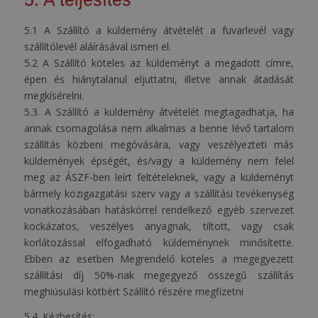
5.1 A Szállító a küldemény átvételét a fuvarlevél vagy
szállítólevél aláírásával ismeri el.
5.2 A Szállító köteles az küldeményt a megadott címre,
épen és hiánytalanul eljuttatni, illetve annak átadását
megkísérelni.
5.3. A Szállító a küldemény átvételét megtagadhatja, ha
annak csomagolása nem alkalmas a benne lévő tartalom
szállítás közbeni megóvására, vagy veszélyezteti más
küldemények épségét, és/vagy a küldemény nem felel
meg az ÁSZF-ben leírt feltételeknek, vagy a küldeményt
bármely közigazgatási szerv vagy a szállítási tevékenység
vonatkozásában hatáskörrel rendelkező egyéb szervezet
kockázatos, veszélyes anyagnak, tiltott, vagy csak
korlátozással elfogadható küldeménynek minősítette.
Ebben az esetben Megrendelő köteles a megegyezett
szállítási díj 50%-nak megegyező összegű szállítás
meghiúsulási kötbért Szállító részére megfizetni
5.4.
Kézbesítés: