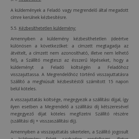
A küldemények a Feladó vagy megrendelő által megadott
címre kerülnek kézbesítésre.
5.5.
Kézbesíthetetlen küldemény:
Amennyiben a küldemény kézbesíthetetlen (ideértve
különösen a következőket: a címzett megtagadja az
átvételt, a címzett nem azonosítható, illetve nem lelhető
fel), a Szállító megteszi az ésszerű lépéseket, hogy a
küldeményt a Feladó költségén a Feladóhoz
visszajuttassa. A Megrendelőhöz történő visszajuttatásra
Szállító a meghiúsult kézbesítéstől számított 15 napon
belül köteles.
A visszajuttatás költsége, megegyezik a szállítási díjjal, így
ilyen esetben a Megrendelő a szállítási díj kétszeresével
megegyező díjat köteles megfizetni Szállító részére
(szállítási díj + visszaszállítási díj).
Amennyiben a visszajuttatás sikertelen, a Szállító jogosult
a küldemény felett szabadon rendelkezni, illetve