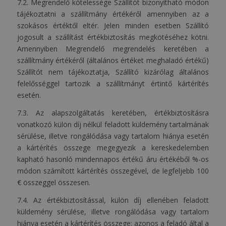
7.2. Megrendelő kötelessége Szállítót bizonyítható módon
tájékoztatni a szállítmány értékéről amennyiben az a
szokásos értéktől eltér. Jelen minden esetben Szállító
jogosult a szállítást értékbiztosítás megkötéséhez kötni.
Amennyiben Megrendelő megrendelés keretében a
szállítmány értékéről (általános értéket meghaladó értékű)
Szállítót nem tájékoztatja, Szállító kizárólag általános
felelősséggel tartozik a szállítmányt értintő kártérítés
esetén.
7.3. Az alapszolgáltatás keretében, értékbiztosításra
vonatkozó külön díj nélkül feladott küldemény tartalmának
sérülése, illetve rongálódása vagy tartalom hiánya esetén
a kártérítés összege megegyezik a kereskedelemben
kapható hasonló mindennapos értékű áru értékéből %-os
módon számított kártérítés összegével, de legfeljebb 100
€ összeggel összesen.
7.4. Az értékbiztosítással, külön díj ellenében feladott
küldemény sérülése, illetve rongálódása vagy tartalom
hiánya esetén a kártérítés összege: azonos a feladó által a