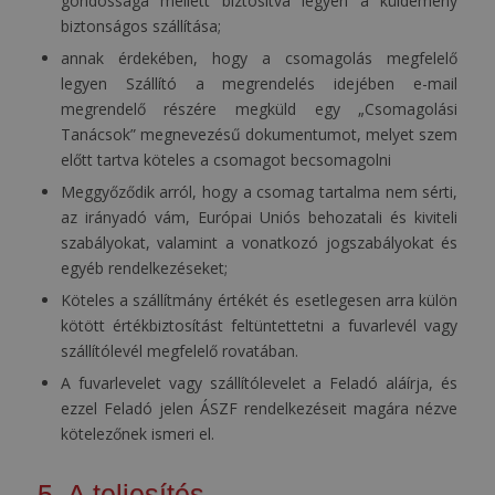
gondossága mellett biztosítva legyen a küldemény
biztonságos szállítása;
annak érdekében, hogy a csomagolás megfelelő
legyen Szállító a megrendelés idejében e-mail
megrendelő részére megküld egy „Csomagolási
Tanácsok” megnevezésű dokumentumot, melyet szem
előtt tartva köteles a csomagot becsomagolni
Meggyőződik arról, hogy a csomag tartalma nem sérti,
az irányadó vám, Európai Uniós behozatali és kiviteli
szabályokat, valamint a vonatkozó jogszabályokat és
egyéb rendelkezéseket;
Köteles a szállítmány értékét és esetlegesen arra külön
kötött értékbiztosítást feltüntettetni a fuvarlevél vagy
szállítólevél megfelelő rovatában.
A fuvarlevelet vagy szállítólevelet a Feladó aláírja, és
ezzel Feladó jelen ÁSZF rendelkezéseit magára nézve
kötelezőnek ismeri el.
5. A teljesítés