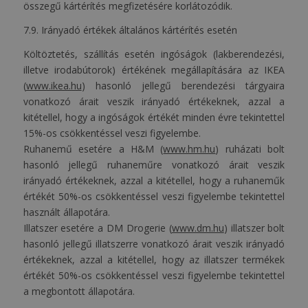
összegű kártérítés megfizetésére korlátozódik.
7.9. Irányadó értékek általános kártérítés esetén
Költöztetés, szállítás esetén ingóságok (lakberendezési,
illetve irodabútorok) értékének megállapítására az IKEA
(
www.ikea.hu
) hasonló jellegű berendezési tárgyaira
vonatkozó árait veszik irányadó értékeknek, azzal a
kitétellel, hogy a ingóságok értékét minden évre tekintettel
15%-os csökkentéssel veszi figyelembe.
Ruhanemű esetére a H&M (
www.hm.hu
) ruházati bolt
hasonló jellegű ruhaneműre vonatkozó árait veszik
irányadó értékeknek, azzal a kitétellel, hogy a ruhaneműk
értékét 50%-os csökkentéssel veszi figyelembe tekintettel
használt állapotára.
Illatszer esetére a DM Drogerie (
www.dm.hu
) illatszer bolt
hasonló jellegű illatszerre vonatkozó árait veszik irányadó
értékeknek, azzal a kitétellel, hogy az illatszer termékek
értékét 50%-os csökkentéssel veszi figyelembe tekintettel
a megbontott állapotára.