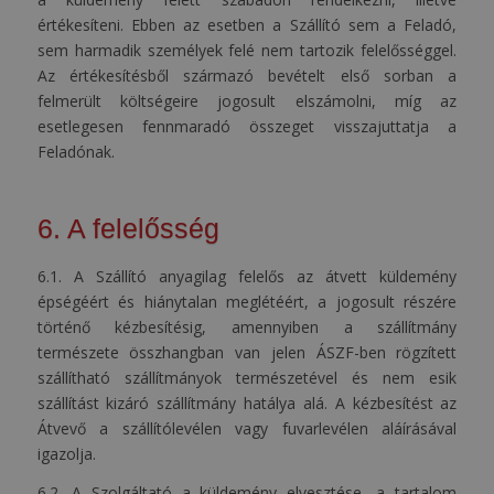
értékesíteni. Ebben az esetben a Szállító sem a Feladó,
sem harmadik személyek felé nem tartozik felelősséggel.
Az értékesítésből származó bevételt első sorban a
felmerült költségeire jogosult elszámolni, míg az
esetlegesen fennmaradó összeget visszajuttatja a
Feladónak.
6. A felelősség
6.1. A Szállító anyagilag felelős az átvett küldemény
épségéért és hiánytalan meglétéért, a jogosult részére
történő kézbesítésig, amennyiben a szállítmány
természete összhangban van jelen ÁSZF-ben rögzített
szállítható szállítmányok természetével és nem esik
szállítást kizáró szállítmány hatálya alá. A kézbesítést az
Átvevő a szállítólevélen vagy fuvarlevélen aláírásával
igazolja.
6.2. A Szolgáltató a küldemény elvesztése, a tartalom