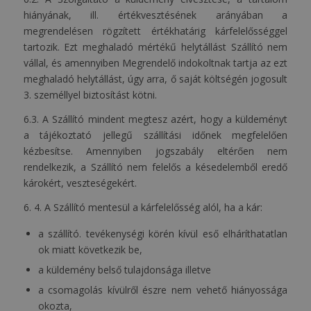
hiányának, ill. értékvesztésének arányában a
megrendelésen rögzített értékhatárig kárfelelősséggel
tartozik. Ezt meghaladó mértékű helytállást Szállító nem
vállal, és amennyiben Megrendelő indokoltnak tartja az ezt
meghaladó helytállást, úgy arra, ő saját költségén jogosult
3. személlyel biztosítást kötni.
6.3. A Szállító mindent megtesz azért, hogy a küldeményt
a tájékoztató jellegű szállítási időnek megfelelően
kézbesítse. Amennyiben jogszabály eltérően nem
rendelkezik, a Szállító nem felelős a késedelemből eredő
károkért, veszteségekért.
6. 4. A Szállító mentesül a kárfelelősség alól, ha a kár:
a szállító. tevékenységi körén kívül eső elháríthatatlan
ok miatt következik be,
a küldemény belső tulajdonsága illetve
a csomagolás kívülről észre nem vehető hiányossága
okozta,