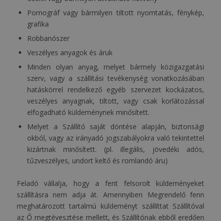
Pornográf vagy bármilyen tiltott nyomtatás, fénykép,
grafika
Robbanószer
Veszélyes anyagok és áruk
Minden olyan anyag, melyet bármely közigazgatási
szerv, vagy a szállítási tevékenység vonatkozásában
hatáskörrel rendelkező egyéb szervezet kockázatos,
veszélyes anyagnak, tiltott, vagy csak korlátozással
elfogadható küldeménynek minősített.
Melyet a Szállító saját döntése alapján, biztonsági
okból, vagy az irányadó jogszabályokra való tekintettel
kizártnak minősített. (pl. illegális, jövedéki adós,
tűzveszélyes, undort keltő és romlandó áru)
Feladó vállalja, hogy a fent felsorolt küldeményeket
szállításra nem adja át. Amennyiben Megrendelő fenn
meghatározott tartalmú küldeményt szállíttat Szállítóval
az Ő megtévesztése mellett, és Szállítónak ebből eredően