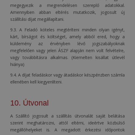
megegyezik a megrendelésen szereplő adatokkal.
Amennyiben abban eltérés mutatkozik, jogosult új
szállítási díjat megállapítani.
9.3. A Feladó köteles megtéríteni minden olyan igényt,
kárt, bírságot és költséget, amely abból ered, hogy a
küldemény az érvényben lévő jogszabályoknak
megfelelően vagy jelen ÁSZF alapján nem volt felvételre,
vagy továbbításra alkalmas. (Kiemelten kisállat útlevél
hiánya)
9.4. A díjat feladáskor vagy átadáskor készpénzben számla
ellenében kell kiegyenlíteni.
10. Útvonal
A Szállító jogosult a szállítás útvonalát saját belátása
szerint meghatározni, attól eltérni, ideértve közbülső
megállóhelyeket is. A megadott érkezési időpontok