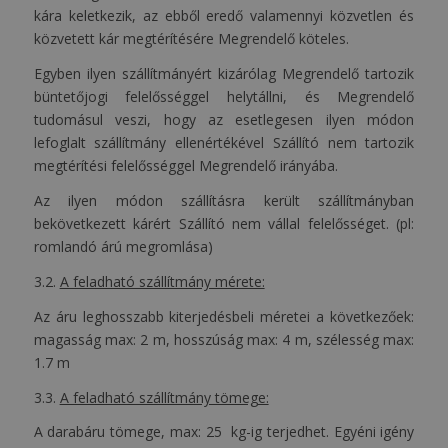
kára keletkezik, az ebből eredő valamennyi közvetlen és
közvetett kár megtérítésére Megrendelő köteles.
Egyben ilyen szállítmányért kizárólag Megrendelő tartozik
büntetőjogi felelősséggel helytállni, és Megrendelő
tudomásul veszi, hogy az esetlegesen ilyen módon
lefoglalt szállítmány ellenértékével Szállító nem tartozik
megtérítési felelősséggel Megrendelő irányába.
Az ilyen módon szállításra került szállítmányban
bekövetkezett kárért Szállító nem vállal felelősséget. (pl:
romlandó árú megromlása)
3.2.
A feladható szállítmány mérete:
Az áru leghosszabb kiterjedésbeli méretei a következőek:
magasság max: 2 m, hosszúság max: 4 m, szélesség max:
1.7 m
3.3.
A feladható szállítmány tömege:
A darabáru tömege, max: 25 kg-ig terjedhet. Egyéni igény