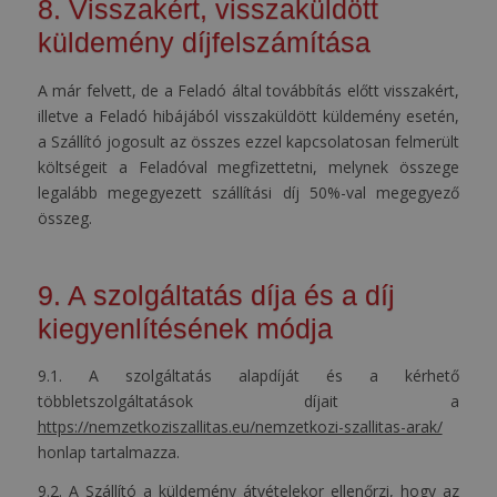
8. Visszakért, visszaküldött
küldemény díjfelszámítása
A már felvett, de a Feladó által továbbítás előtt visszakért,
illetve a Feladó hibájából visszaküldött küldemény esetén,
a Szállító jogosult az összes ezzel kapcsolatosan felmerült
költségeit a Feladóval megfizettetni, melynek összege
legalább megegyezett szállítási díj 50%-val megegyező
összeg.
9. A szolgáltatás díja és a díj
kiegyenlítésének módja
9.1. A szolgáltatás alapdíját és a kérhető
többletszolgáltatások díjait a
https://nemzetkoziszallitas.eu/nemzetkozi-szallitas-arak/
honlap tartalmazza.
9.2. A Szállító a küldemény átvételekor ellenőrzi, hogy az