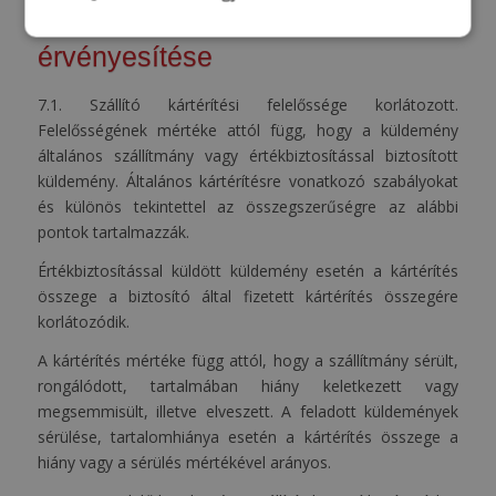
7. A kártérítés mértéke és
érvényesítése
7.1. Szállító kártérítési felelőssége korlátozott.
Felelősségének mértéke attól függ, hogy a küldemény
általános szállítmány vagy értékbiztosítással biztosított
küldemény. Általános kártérítésre vonatkozó szabályokat
és különös tekintettel az összegszerűségre az alábbi
pontok tartalmazzák.
Értékbiztosítással küldött küldemény esetén a kártérítés
összege a biztosító által fizetett kártérítés összegére
korlátozódik.
A kártérítés mértéke függ attól, hogy a szállítmány sérült,
rongálódott, tartalmában hiány keletkezett vagy
megsemmisült, illetve elveszett. A feladott küldemények
sérülése, tartalomhiánya esetén a kártérítés összege a
hiány vagy a sérülés mértékével arányos.