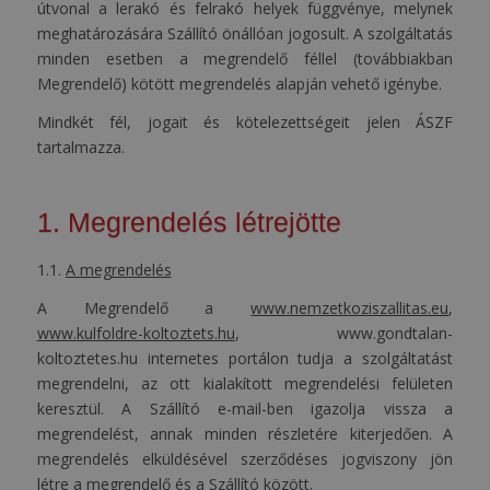
útvonal a lerakó és felrakó helyek függvénye, melynek
meghatározására Szállító önállóan jogosult. A szolgáltatás
minden esetben a megrendelő féllel (továbbiakban
Megrendelő) kötött megrendelés alapján vehető igénybe.
Mindkét fél, jogait és kötelezettségeit jelen ÁSZF
tartalmazza.
1. Megrendelés létrejötte
1.1.
A megrendelés
A Megrendelő a
www.nemzetkoziszallitas.eu
,
www.kulfoldre-koltoztets.hu
, www.gondtalan-
koltoztetes.hu internetes portálon tudja a szolgáltatást
megrendelni, az ott kialakított megrendelési felületen
keresztül. A Szállító e-mail-ben igazolja vissza a
megrendelést, annak minden részletére kiterjedően. A
megrendelés elküldésével szerződéses jogviszony jön
létre a megrendelő és a Szállító között.