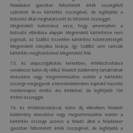
feladáskor igazoltan feltüntetett érték összegéből
számított %-os kártérítés összegével, de legfeljebb a
biztosító által meghatározott és kifizetett összeggel.
Megrendelő tudomásul veszi, hogy amennyiben a
biztosító elbírálása alapján Megrendelő kártérítésre nem
jogosult, az Szállító közvetlen kártérítési kötelezettségét
Megrendelő irányába kizárja, így Szállító sem tartozik
kártérítés megfizetésével Megrendelő felé.
7.5. Az alapszolgáltatás keretében, értékbiztosításra
vonatkozó külön díj nélkül feladott küldemény tartalmának
elvesztése vagy megsemmisülése esetén a kártérítés
összege megegyezik a kereskedelemben kapható hasonló
mindennapos értékű áru értékével, de legfeljebb 100
€/tétel összeggel.
7.6. Az értékbiztosítással, külön díj ellenében feladott
küldemény elvesztése vagy megsemmisülése esetén a
kártérítés összege azonos a feladó által a feladáskor
igazoltan feltüntetett érték összegével, de legfeljebb a