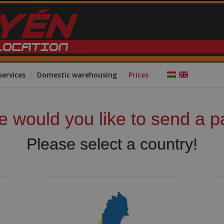
services
Domestic warehousing
Prices
 would you like to send a p
Please select a country!