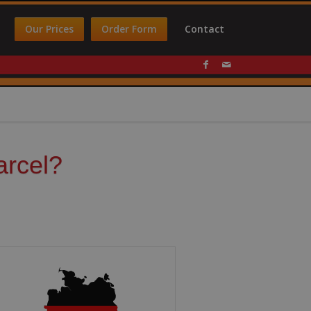
Our Prices
Order Form
Contact
arcel?