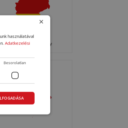
×
lunk használatával
en.
Adatkezelési
Shipping to Germany
Besorolatlan
ELFOGADÁSA