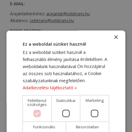
E-MAIL:
Árajánlatkéréshez:
arajanlat@sebitrans.hu
Általános:
sebitrans@sebitrans.hu
BANKI ADATOK:
×
Forintos számlaszám:
Ez a weboldal sütiket használ
K&H 1040 1804 5052 6854 8781 1004
Ez a weboldal sütiket használ a
Külföldről:
felhasználói élmény javítása érdekében. A
HU63 1040 1804 5052 6854 8781 1004
weboldalunk használatával Ön hozzájárul
SWIFT/BIC: OKHB HUHB
az összes süti használatához, a Cookie
szabályzatunknak megfelelően.
Euros számlaszám:
Adatkezelési tájékoztató »
1040 1804 5052 6854 8781 1011
Külföldről:
Feltétlenül
Statisztikai
Marketing
szükséges
HU68 1040 1804 5052 6854 8781 1011
SWIFT/BIC OKHB HUHB
Funkcionális
Besorolatlan
Hogyan találsz meg minket?