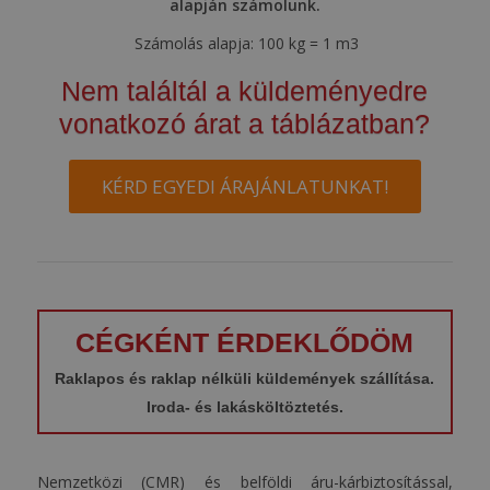
alapján számolunk.
Számolás alapja: 100 kg = 1 m3
Nem találtál a küldeményedre
vonatkozó árat a táblázatban?
KÉRD EGYEDI ÁRAJÁNLATUNKAT!
CÉGKÉNT ÉRDEKLŐDÖM
Raklapos és raklap nélküli küldemények szállítása.
Iroda- és lakásköltöztetés.
Nemzetközi (CMR) és belföldi áru-kárbiztosítással,