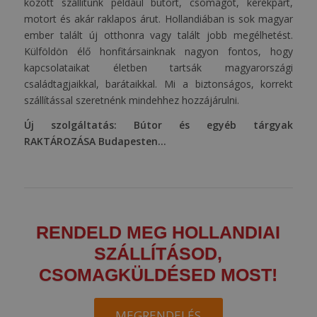
között szállítunk például bútort, csomagot, kerékpárt,
motort és akár raklapos árut. Hollandiában is sok magyar
ember talált új otthonra vagy talált jobb megélhetést.
Külföldön élő honfitársainknak nagyon fontos, hogy
kapcsolataikat életben tartsák magyarországi
családtagjaikkal, barátaikkal. Mi a biztonságos, korrekt
szállítással szeretnénk mindehhez hozzájárulni.
Új szolgáltatás: Bútor és egyéb tárgyak
RAKTÁROZÁSA Budapesten…
RENDELD MEG HOLLANDIAI
SZÁLLÍTÁSOD,
CSOMAGKÜLDÉSED MOST!
MEGRENDELÉS