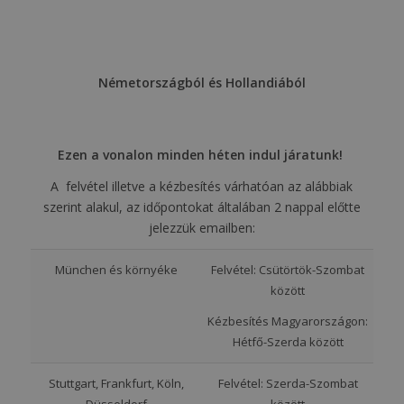
Németországból és Hollandiából
Ezen a vonalon minden héten indul járatunk!
A felvétel illetve a kézbesítés várhatóan az alábbiak
szerint alakul, az időpontokat általában 2 nappal előtte
jelezzük emailben:
München és környéke
Felvétel: Csütörtök-Szombat
között
Kézbesítés Magyarországon:
Hétfő-Szerda között
Stuttgart, Frankfurt, Köln,
Felvétel: Szerda-Szombat
Düsseldorf
között