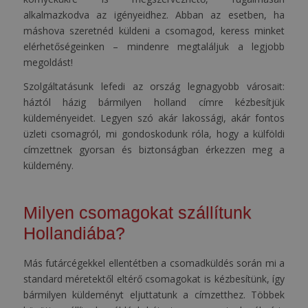
alkalmazkodva az igényeidhez. Abban az esetben, ha
máshova szeretnéd küldeni a csomagod, keress minket
elérhetőségeinken – mindenre megtaláljuk a legjobb
megoldást!
Szolgáltatásunk lefedi az ország legnagyobb városait:
háztól házig bármilyen holland címre kézbesítjük
küldeményeidet. Legyen szó akár lakossági, akár fontos
üzleti csomagról, mi gondoskodunk róla, hogy a külföldi
címzettnek gyorsan és biztonságban érkezzen meg a
küldemény.
Milyen csomagokat szállítunk
Hollandiába?
Más futárcégekkel ellentétben a csomadküldés során mi a
standard méretektől eltérő csomagokat is kézbesítünk, így
bármilyen küldeményt eljuttatunk a címzetthez. Többek