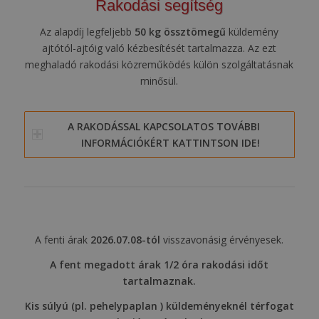
Rakodási segítség
Az alapdíj legfeljebb
50 kg össztömegű
küldemény
ajtótól-ajtóig való kézbesítését tartalmazza. Az ezt
meghaladó rakodási közreműködés külön szolgáltatásnak
minősül.
A RAKODÁSSAL KAPCSOLATOS TOVÁBBI
INFORMÁCIÓKÉRT KATTINTSON IDE!
A fenti árak
2026.07.08-tól
visszavonásig érvényesek.
A fent megadott árak 1/2 óra rakodási időt
tartalmaznak.
Kis súlyú (pl. pehelypaplan ) küldeményeknél térfogat