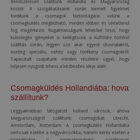
Rendszeresen szállítunk Hollandia és Magyarország
között. A szolgáltatásaink során kiemelt figyelmet
fordítunk a csomagok biztonságára: velünk a
csomagküldés megbízható, minden időben és sértetlenül
fog megérkezni. Rugalmasságunk lehetővé teszi, hogy
különleges igényeket is kielégítsünk a külföldre történő
szállítás során, legyen szó akár egyedi útvonalakról,
esetleg speciális, nehéz vagy törékeny csomagokról.
Tapasztalt csapatunk minden részletre ügyel, hogy
teljesen nyugodt lehess a kézbesítés ideje alatt.
Csomagküldés Hollandiába: hova
szállítunk?
Leggyakrabban látogatott holland városok, ahova
Magyarországról szállítunk csomagokat: Utrecht,
Amsterdam, Rotterdam. A csomagküldés Hollandiába
nemcsak ezekbe a nagyvárosokba, hanem kérés esetén a
környékükre is megszervezhető, rugalmasan