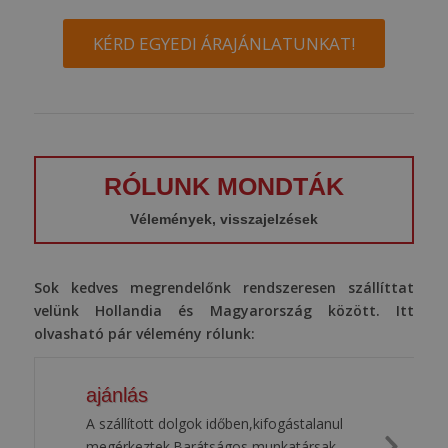
KÉRD EGYEDI ÁRAJÁNLATUNKAT!
RÓLUNK MONDTÁK
Vélemények, visszajelzések
Sok kedves megrendelőnk rendszeresen szállíttat
velünk Hollandia és Magyarország között. Itt
olvasható pár vélemény rólunk:
ajánlás
A szállított dolgok időben,kifogástalanul
megérkeztek.Barátságos munkatársak.