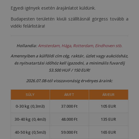
Egyedi igények esetén árajánlatot küldünk.
Budapesten területén kívüli szállításnál görgess tovább a
vidéki felárlistára!
Hollandia:
Amsterdam, Hága, Rotterdam, Eindhoven stb.
Amennyiben a külföldi cím cég, raktár, üzlet vagy aukciósház,
és nyitvatartási időhöz kell igazodni, a minimális fuvardíj
53.500 HUF / 150 EUR!
2026.07.08-tól visszavonásig érvényes áraink:
SÚLY
ÁR/FT
ÁR/EUR
0-30 kg (0,3m3)
37.000 Ft
105 EUR
30-40 kg (0,4m3)
48.000 Ft
135 EUR
40-50 kg (0,5m3)
59.000 Ft
165 EUR