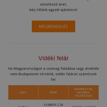
vonatkozó árat,
kérj tőlünk egyedi ajánlatot!
MEGRENDELÉS
Vidéki felár
Ha Magyarországon a csomag feladása vagy átvétele
nem Budapesten történik, vidéki felárat számítunk
fel:
BUDAPESTTEL
SÚLY
VIDÉK
HATÁROS
TELEPÜLÉSEK
13.000 Ft | 35