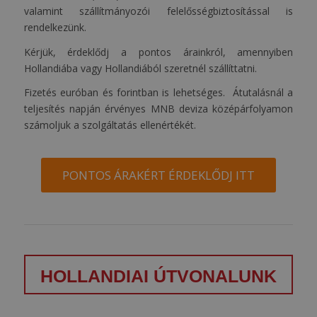
valamint szállítmányozói felelősségbiztosítással is
rendelkezünk.
Kérjük, érdeklődj a pontos árainkról, amennyiben
Hollandiába vagy Hollandiából szeretnél szállíttatni.
Fizetés euróban és forintban is lehetséges. Átutalásnál a
teljesítés napján érvényes MNB deviza középárfolyamon
számoljuk a szolgáltatás ellenértékét.
PONTOS ÁRAKÉRT ÉRDEKLŐDJ ITT
HOLLANDIAI ÚTVONALUNK