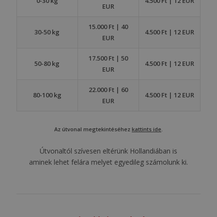
0-30 kg
4.500 Ft | 12 EUR
EUR
15.000 Ft | 40
30-50 kg
4.500 Ft | 12 EUR
EUR
17.500 Ft | 50
50-80 kg
4.500 Ft | 12 EUR
EUR
22.000 Ft | 60
80-100 kg
4.500 Ft | 12 EUR
EUR
Az útvonal megtekintéséhez
kattints ide
.
Útvonaltól szívesen eltérünk Hollandiában is
aminek lehet felára melyet egyedileg számolunk ki.