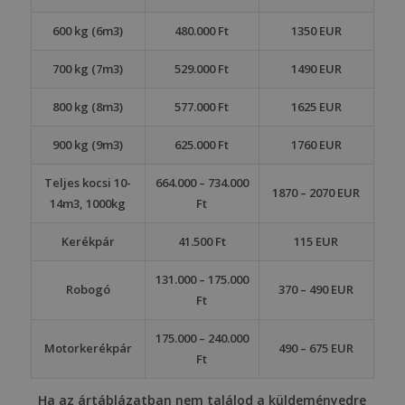
600 kg (6m3)
480.000 Ft
1350 EUR
700 kg (7m3)
529.000 Ft
1490 EUR
800 kg (8m3)
577.000 Ft
1625 EUR
900 kg (9m3)
625.000 Ft
1760 EUR
Teljes kocsi 10-
664.000 – 734.000
1870 – 2070 EUR
14m3, 1000kg
Ft
Kerékpár
41.500 Ft
115 EUR
131.000 – 175.000
Robogó
370 – 490 EUR
Ft
175.000 – 240.000
Motorkerékpár
490 – 675 EUR
Ft
Ha az ártáblázatban nem találod a küldeményedre