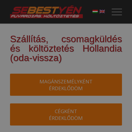
Szállítás, csomagküldés
és költöztetés Hollandia
(oda-vissza)
MAGÁNSZEMÉLYKÉNT
ÉRDEKLŐDÖM
CÉGKÉNT
ÉRDEKLŐDÖM