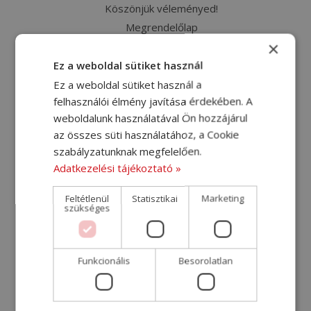
Köszönjük véleményed!
Megrendelőlap
×
Megrendelőlap – kiegészítés [2024-07-11]
Németország szállítási árak
Ez a weboldal sütiket használ
Nemzetközi költöztető sofőrt keresünk
Ez a weboldal sütiket használ a
felhasználói élmény javítása érdekében. A
Nemzetközi szállítás
weboldalunk használatával Ön hozzájárul
Nyereményjáték
az összes süti használatához, a Cookie
Olaszország szállítási árak
szabályzatunknak megfelelően.
Raktáros-gépkocsivezetőt keresünk
Adatkezelési tájékoztató »
Raktárost keresünk
Raktározás, bútorok tárolása
Feltétlenül
Statisztikai
Marketing
szükséges
Sütikezelési szabályzat
Svédország szállítási árak
Szállítás – Svédország
Funkcionális
Besorolatlan
Szállítás Ausztriába
Szállítás Ausztriába – Eredeti
Szállítás Belgiumba