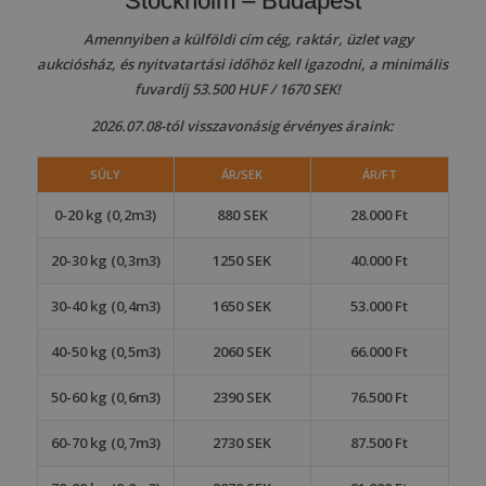
Stockholm – Budapest
Amennyiben a külföldi cím cég, raktár, üzlet vagy
aukciósház, és nyitvatartási időhöz kell igazodni, a minimális
fuvardíj 53.500 HUF / 1670 SEK!
2026.07.08-tól visszavonásig érvényes áraink:
SÚLY
ÁR/SEK
ÁR/FT
0-20 kg (0,2m3)
880 SEK
28.000 Ft
20-30 kg (0,3m3)
1250 SEK
40.000 Ft
30-40 kg (0,4m3)
1650 SEK
53.000 Ft
40-50 kg (0,5m3)
2060 SEK
66.000 Ft
50-60 kg (0,6m3)
2390 SEK
76.500 Ft
60-70 kg (0,7m3)
2730 SEK
87.500 Ft