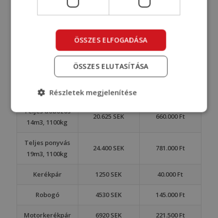
600kg (6m3),
13.450 SEK
430.500 Ft
„Fél kocsi”
ÖSSZES ELFOGADÁSA
700kg (7m3)
15.220 SEK
487.000 Ft
ÖSSZES ELUTASÍTÁSA
800kg (8m3)
16.920 SEK
541.500 Ft
900kg (9m3)
18.500 SEK
591.500 Ft
Részletek megjelenítése
Teljes dobozos
20.625 SEK
660.000 Ft
14m3, 1100kg
Teljes ponyvás
24.400 SEK
781.000 Ft
19m3, 1100kg
Kerékpár
1250 SEK
40.000 Ft
Robogó
4530 SEK
145.000 Ft
Motorkerékpár
6920 SEK
221.500 Ft