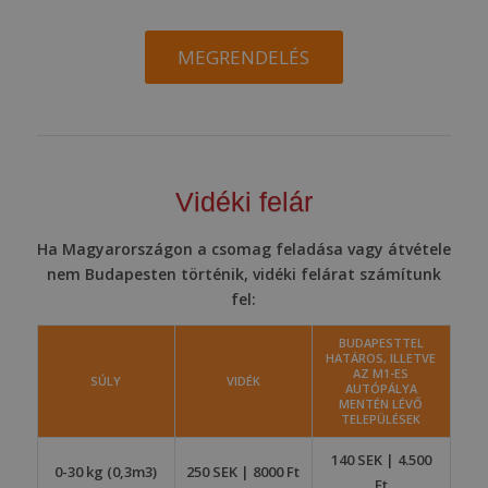
MEGRENDELÉS
Vidéki felár
Ha Magyarországon a csomag feladása vagy átvétele
nem Budapesten történik, vidéki felárat számítunk
fel:
BUDAPESTTEL
HATÁROS, ILLETVE
AZ M1-ES
SÚLY
VIDÉK
AUTÓPÁLYA
MENTÉN LÉVŐ
TELEPÜLÉSEK
140 SEK | 4.500
0-30 kg (0,3m3)
250 SEK | 8000 Ft
Ft