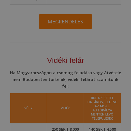
MEGRENDELÉS
Vidéki felár
Ha Magyarországon a csomag feladása vagy átvétele
nem Budapesten történik, vidéki felárat számítunk
fel:
BUDAPESTTEL
HATÁROS, ILLETVE
AZ M1-ES
SÚLY
VIDÉK
AUTÓPÁLYA
MENTÉN LÉVŐ
TELEPÜLÉSEK
250 SEK | 8.000
140 SEK | 4.500