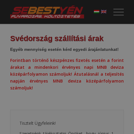
Svédország szállítási árak
Egyéb mennyiség esetén kérd egyedi árajánlatunkat!
Forintban történő készpénzes fizetés esetén a forint
árakat a mindenkori érvényes napi MNB deviza
középárfolyamon számoljuk! Átutalásnál a teljesítés
napján érvényes MNB deviza középárfolyamon
számoljuk!
Tisztelt Ügyfeleink!
Szeretnénk tájékoztatni Önöket, hogy június 1.