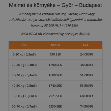
Malmö és környéke – Győr – Budapest
Amennyiben a külföldi cím cég, raktár, üzlet vagy
aukciósház, és nyitvatartási időhöz kell igazodni, a minimális
fuvardíj 53.500 HUF / 1670 SEK!
2026.07.08-tól visszavonásig érvényes áraink:
SÚLY
ÁR/SEK
ÁR/FT
0-20 kg (0,2m3)
750 SEK
24.000 Ft
20-30 kg (0,3m3)
1190 SEK
38.000 Ft
30-40 kg (0,4m3)
1600 SEK
51.000 Ft
40-50 kg (0,5m3)
1740 SEK
55.500 Ft
50-60 kg (0,6m3)
2125 SEK
68.000 Ft
60-70 kg (0,7m3)
2330 SEK
74.500 Ft