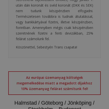
után dán koronát és svéd koronát (DKK és SEK)
nem tudunk készpénzben elfogadni.
Természetesen továbbra is tudnak átutalással,
vagy bankkártyával fizetni, illetve készpénzben,
forintban. Amennyiben mégis csak készpénzben
szeretnének fizetni a fenti devizákban, 25%
felárat számolunk fel.
Köszönettel, Sebestyén Trans csapata!
Az európai üzemanyag költségek
megemelkedése miatt a megadott díjakhoz
10% üzemanyag felárat számítunk fel!
Halmstad / Göteborg / Jönköping /