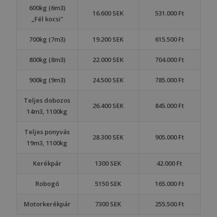
600kg (6m3)
16.600 SEK
531.000 Ft
„Fél kocsi”
700kg (7m3)
19.200 SEK
615.500 Ft
800kg (8m3)
22.000 SEK
704.000 Ft
900kg (9m3)
24.500 SEK
785.000 Ft
Teljes dobozos
26.400 SEK
845.000 Ft
14m3, 1100kg
Teljes ponyvás
28.300 SEK
905.000 Ft
19m3, 1100kg
Kerékpár
1300 SEK
42.000 Ft
Robogó
5150 SEK
165.000 Ft
Motorkerékpár
7300 SEK
255.500 Ft