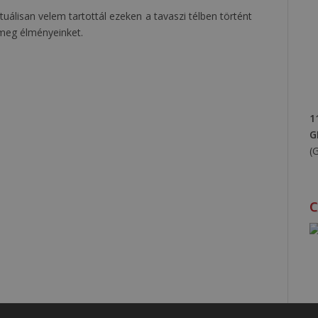
álisan velem tartottál ezeken a tavaszi télben történt
meg élményeinket.
1
G
(