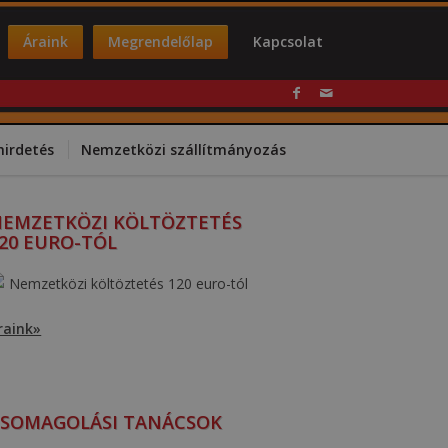
Áraink
Megrendelőlap
Kapcsolat
hirdetés
Nemzetközi szállítmányozás
EMZETKÖZI KÖLTÖZTETÉS
20 EURO-TÓL
raink»
SOMAGOLÁSI TANÁCSOK