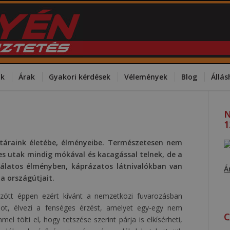
ok
Árak
Gyakori kérdések
Vélemények
Blog
Állás
N
1
utáraink életébe, élményeibe. Természetesen nem
s utak mindig mókával és kacagással telnek, de a
dálatos élményben, káprázatos látnivalókban van
Á
a országútjait.
özött éppen ezért kívánt a nemzetközi fuvarozásban
ndot, élvezi a fenséges érzést, amelyet egy-egy nem
C
l tölti el, hogy tetszése szerint párja is elkísérheti,