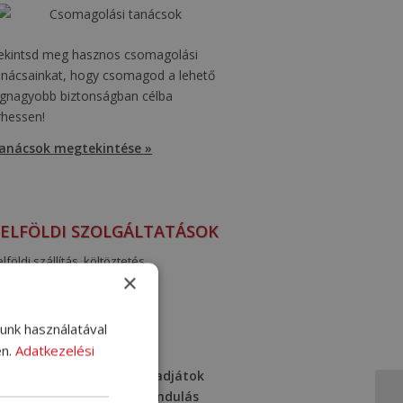
ekintsd meg hasznos csomagolási
anácsainkat, hogy csomagod a lehető
egnagyobb biztonságban célba
rhessen!
anácsok megtekintése »
ELFÖLDI SZOLGÁLTATÁSOK
lföldi szállítás, költöztetés
×
aktározás, bútorok tárolása
lunk használatával
INFORMÁCIÓK
en.
Adatkezelési
A megrendelést időben adjátok
le, hogy a csomagokat indulás