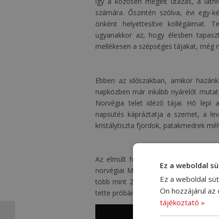
így a közösen megélt utazás, a látni
számára. Őszintén szólva, évi egy-
önként helyettesítve kollégáimat. 
ugyanakkor az, hogy élesben tapasz
mellékesen a szépséges tájakat, még mo
Ebben az időszakban, amikor hazán
napközben már inkább nyárelőt mutat,
Norvégia telet idéző tájai. Hó lepi 
napsütés kápráztatja a szemet, a le
kristálytiszta fjordok, patakmedrek m
Az elmúlt héten 1-1 autó járt ilyen t
Ez a weboldal sü
norvégiai Molde város felett lévő mag
Ez a weboldal süt
több mint 200 hegycsúcs csodálható 
Ön hozzájárul az
tette próbára az autó és a sofőrünk k
tájékoztató »