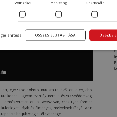
Statisztikai
Marketing
Funkcionális
gjelenítése
ÖSSZES ELUTASÍTÁSA
ÖSSZES 
C
H
h
9
k
árt, egy Stockholmtól 600 km-re lévő területen, ahol
k uralkodnak, ugyan ez még nem is észak Svédország,
at. Természetesen ott is tavasz van, csak ilyen formán
, különleges tájak és élmények, melyeknek fényét az is
tapasztalhatjuk meg a tél szépségeit.