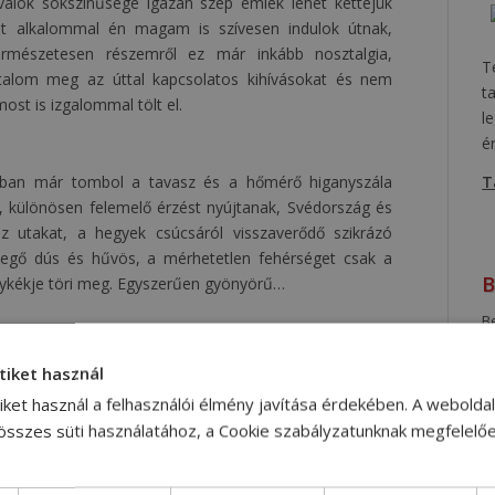
valók sokszínűsége igazán szép emlék lehet kettejük
két alkalommal én magam is szívesen indulok útnak,
Természetesen részemről ez már inkább nosztalgia,
T
talom meg az úttal kapcsolatos kihívásokat és nem
t
st is izgalommal tölt el.
l
é
kban már tombol a tavasz és a hőmérő higanyszála
T
 különösen felemelő érzést nyújtanak, Svédország és
az utakat, a hegyek csúcsáról visszaverődő szikrázó
vegő dús és hűvös, a mérhetetlen fehérséget csak a
B
élykékje töri meg. Egyszerűen gyönyörű…
Be
R
ájakon, kollégánk különösen szép képeket készített a
tiket használ
aslatról fotózva. Innét, Európában egyedülálló módon
iket használ a felhasználói élmény javítása érdekében. A webolda
meg és az odajutás során meredeken ívelő szerpentin
 összes süti használatához, a Cookie szabályzatunknak megfelelő
épességeit. Mindenesetre megérte…