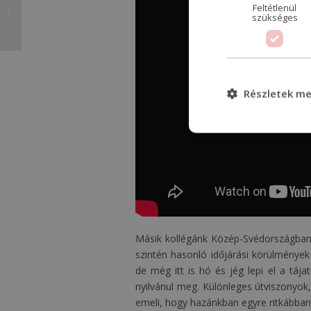
Révbe ért a
Feltétlenül
szükséges
Nyeremény!
Részletek me
Másik kollégánk Közép-Svédországban j
szintén hasonló időjárási körülménye
de még itt is hó és jég lepi el a táj
nyilvánul meg. Különleges útviszonyok
emeli, hogy hazánkban egyre ritkábban 