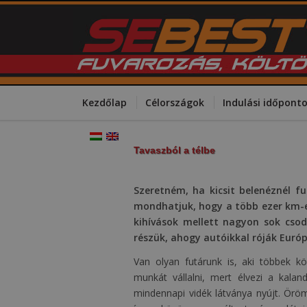
Kezdőlap
Célországok
Indulási időpont
Tavaszból a télbe
Szeretném, ha kicsit belenéznél f
mondhatjuk, hogy a több ezer km-e
kihívások mellett nagyon sok cso
részük, ahogy autóikkal róják Európ
Van olyan futárunk is, aki többek k
munkát vállalni, mert élvezi a kala
mindennapi vidék látványa nyújt. Örömme