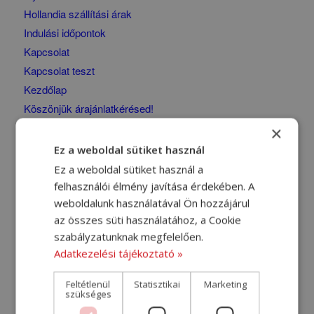
Hollandia szállítási árak
Indulási időpontok
Kapcsolat
Kapcsolat teszt
Kezdőlap
Köszönjük árajánlatkérésed!
Köszönjük érdeklődését!
×
Köszönjük megrendelésed!
Ez a weboldal sütiket használ
Köszönjük üzenetét!
Ez a weboldal sütiket használ a
Köszönjük véleményed!
felhasználói élmény javítása érdekében. A
Megrendelőlap
weboldalunk használatával Ön hozzájárul
az összes süti használatához, a Cookie
Megrendelőlap – kiegészítés [2024-07-11]
szabályzatunknak megfelelően.
Németország szállítási árak
Adatkezelési tájékoztató »
Nemzetközi költöztető sofőrt keresünk
Nemzetközi szállítás
Feltétlenül
Statisztikai
Marketing
szükséges
Nyereményjáték