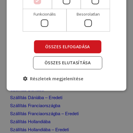
Olaszország szállítási árak
Raktáros-gépkocsivezetőt keresünk
Funkcionális
Besorolatlan
Raktárost keresünk
Raktározás, bútorok tárolása
Sütikezelési szabályzat
Svédország szállítási árak
ÖSSZES ELFOGADÁSA
Szállítás – Svédország
Szállítás Ausztriába
ÖSSZES ELUTASÍTÁSA
Szállítás Ausztriába – Eredeti
Szállítás Belgiumba
Részletek megjelenítése
Szállítás Belgiumba – Eredeti
Szállítás Dániába
Szállítás Dániába – Eredeti
Szállítás Franciaországba
Szállítás Franciaországba – Eredeti
Szállítás Hollandiába
Szállítás Hollandiába – Eredeti