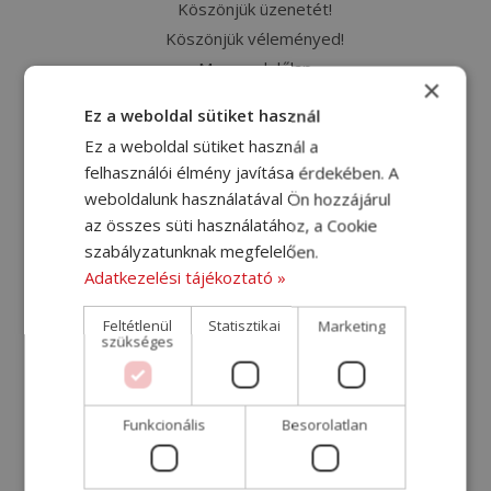
Köszönjük üzenetét!
Köszönjük véleményed!
Megrendelőlap
×
Megrendelőlap – kiegészítés [2024-07-11]
Ez a weboldal sütiket használ
Németország szállítási árak
Ez a weboldal sütiket használ a
Nemzetközi költöztető sofőrt keresünk
felhasználói élmény javítása érdekében. A
Nemzetközi szállítás
weboldalunk használatával Ön hozzájárul
Nyereményjáték
az összes süti használatához, a Cookie
Olaszország szállítási árak
szabályzatunknak megfelelően.
Raktáros-gépkocsivezetőt keresünk
Adatkezelési tájékoztató »
Raktárost keresünk
Feltétlenül
Statisztikai
Marketing
Raktározás, bútorok tárolása
szükséges
Sütikezelési szabályzat
Svédország szállítási árak
Szállítás – Svédország
Funkcionális
Besorolatlan
Szállítás Ausztriába
Szállítás Ausztriába – Eredeti