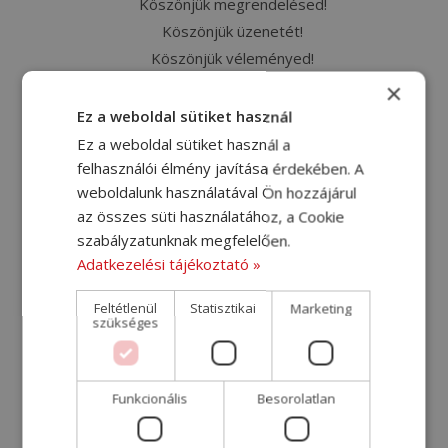
Köszönjük megrendelésed!
Köszönjük üzenetét!
Köszönjük véleményed!
Megrendelőlap
×
Megrendelőlap – kiegészítés [2024-07-11]
Ez a weboldal sütiket használ
Németország szállítási árak
Ez a weboldal sütiket használ a
Nemzetközi költöztető sofőrt keresünk
felhasználói élmény javítása érdekében. A
weboldalunk használatával Ön hozzájárul
Nemzetközi szállítás
az összes süti használatához, a Cookie
Nyereményjáték
szabályzatunknak megfelelően.
Olaszország szállítási árak
Adatkezelési tájékoztató »
Raktáros-gépkocsivezetőt keresünk
Raktárost keresünk
Feltétlenül
Statisztikai
Marketing
szükséges
Raktározás, bútorok tárolása
Sütikezelési szabályzat
Svédország szállítási árak
Funkcionális
Besorolatlan
Szállítás – Svédország
Szállítás Ausztriába