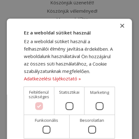
Köszönjük üzenetét!
Köszönjük véleményed!
Megrendelőlap
×
Megrendelőlap – kiegészítés [2024-07-11]
Ez a weboldal sütiket használ
Németország szállítási árak
Ez a weboldal sütiket használ a
Nemzetközi költöztető sofőrt keresünk
felhasználói élmény javítása érdekében. A
Nemzetközi szállítás
weboldalunk használatával Ön hozzájárul
Nyereményjáték
az összes süti használatához, a Cookie
Olaszország szállítási árak
szabályzatunknak megfelelően.
Raktáros-gépkocsivezetőt keresünk
Adatkezelési tájékoztató »
Raktárost keresünk
Feltétlenül
Statisztikai
Marketing
Raktározás, bútorok tárolása
szükséges
Sütikezelési szabályzat
Svédország szállítási árak
Szállítás – Svédország
Funkcionális
Besorolatlan
Szállítás Ausztriába
Szállítás Ausztriába – Eredeti