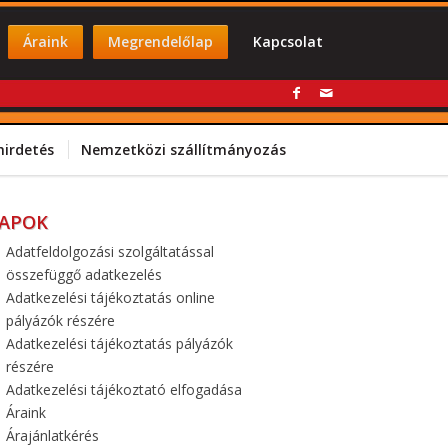
Áraink
Megrendelőlap
Kapcsolat
hirdetés
Nemzetközi szállítmányozás
LAPOK
Adatfeldolgozási szolgáltatással
összefüggő adatkezelés
Adatkezelési tájékoztatás online
pályázók részére
Adatkezelési tájékoztatás pályázók
részére
Adatkezelési tájékoztató elfogadása
Áraink
Árajánlatkérés