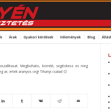
ok
Árak
Gyakori kérdések
Vélemények
Blog
Állás
iszallitasat. Megbizhato, korrekt, segitokesz es meg
eg ar, ertek aranyos ceg! Tihanyi csalad 🙂