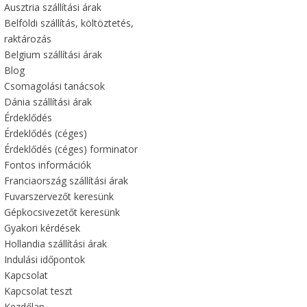
Ausztria szállítási árak
Belföldi szállítás, költöztetés,
raktározás
Belgium szállítási árak
Blog
Csomagolási tanácsok
Dánia szállítási árak
Érdeklődés
Érdeklődés (céges)
Érdeklődés (céges) forminator
Fontos információk
Franciaország szállítási árak
Fuvarszervezőt keresünk
Gépkocsivezetőt keresünk
Gyakori kérdések
Hollandia szállítási árak
Indulási időpontok
Kapcsolat
Kapcsolat teszt
Kezdőlap