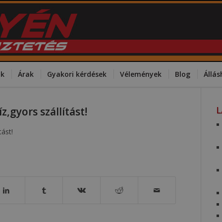
ok
Árak
Gyakori kérdések
Vélemények
Blog
Állás
,gyors szállítást!
ást!