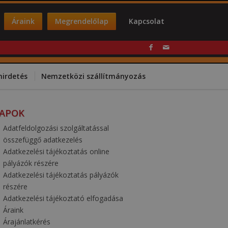
Áraink
Megrendelőlap
Kapcsolat
hirdetés
Nemzetközi szállítmányozás
LAPOK
Adatfeldolgozási szolgáltatással
összefüggő adatkezelés
Adatkezelési tájékoztatás online
pályázók részére
Adatkezelési tájékoztatás pályázók
részére
Adatkezelési tájékoztató elfogadása
Áraink
Árajánlatkérés