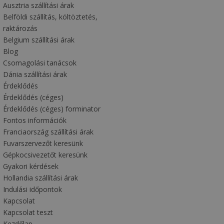
Ausztria szállítási árak
Belföldi szállítás, költöztetés,
raktározás
Belgium szállítási árak
Blog
Csomagolási tanácsok
Dánia szállítási árak
Érdeklődés
Érdeklődés (céges)
Érdeklődés (céges) forminator
Fontos információk
Franciaország szállítási árak
Fuvarszervezőt keresünk
Gépkocsivezetőt keresünk
Gyakori kérdések
Hollandia szállítási árak
Indulási időpontok
Kapcsolat
Kapcsolat teszt
Kezdőlap