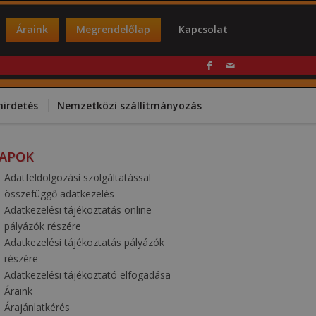
Áraink
Megrendelőlap
Kapcsolat
hirdetés
Nemzetközi szállítmányozás
LAPOK
Adatfeldolgozási szolgáltatással
összefüggő adatkezelés
Adatkezelési tájékoztatás online
pályázók részére
Adatkezelési tájékoztatás pályázók
részére
Adatkezelési tájékoztató elfogadása
Áraink
Árajánlatkérés