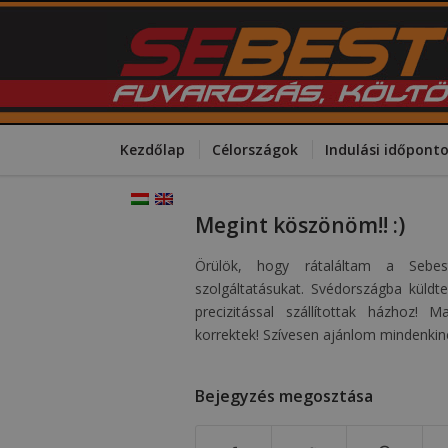
Kezdőlap
Célországok
Indulási időpont
Megint köszönöm!! :)
Örülök, hogy rátaláltam a Sebe
szolgáltatásukat. Svédországba küld
precizitással szállítottak házhoz! 
korrektek! Szívesen ajánlom mindenkin
Bejegyzés megosztása