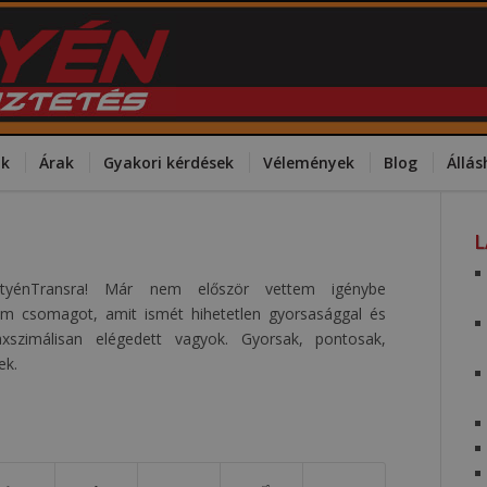
ok
Árak
Gyakori kérdések
Vélemények
Blog
Állás
styénTransra! Már nem először vettem igénybe
tem csomagot, amit ismét hihetetlen gyorsasággal és
Maxszimálisan elégedett vagyok. Gyorsak, pontosak,
ek.