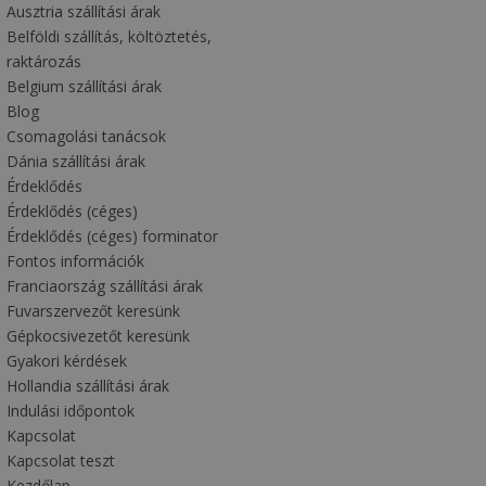
Ausztria szállítási árak
Belföldi szállítás, költöztetés,
raktározás
Belgium szállítási árak
Blog
Csomagolási tanácsok
Dánia szállítási árak
Érdeklődés
Érdeklődés (céges)
Érdeklődés (céges) forminator
Fontos információk
Franciaország szállítási árak
Fuvarszervezőt keresünk
Gépkocsivezetőt keresünk
Gyakori kérdések
Hollandia szállítási árak
Indulási időpontok
Kapcsolat
Kapcsolat teszt
Kezdőlap